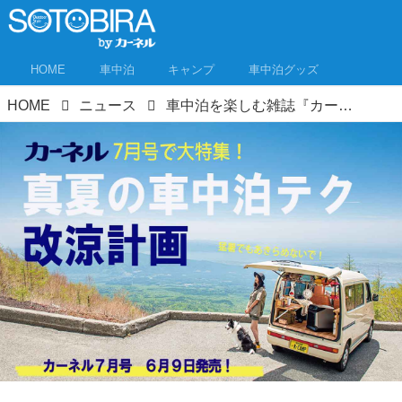
HOME
車中泊
キャンプ
車中泊グッズ
HOME
ニュース
車中泊を楽しむ雑誌『カーネル』7月号は夏車中泊の暑さ対策を大特集！6月9日発売！