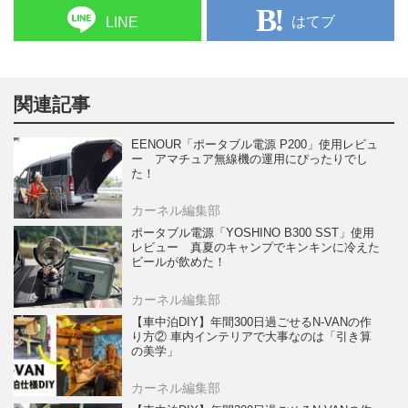
はてブ
LINE
関連記事
EENOUR「ポータブル電源 P200」使用レビュ
ー アマチュア無線機の運用にぴったりでし
た！
カーネル編集部
ポータブル電源「YOSHINO B300 SST」使用
レビュー 真夏のキャンプでキンキンに冷えた
ビールが飲めた！
カーネル編集部
【車中泊DIY】年間300日過ごせるN-VANの作
り方② 車内インテリアで大事なのは「引き算
の美学」
カーネル編集部