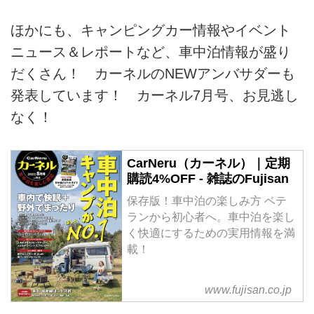
ほかにも、キャンピングカー情報やイベント
ニュース＆レポートなど、車中泊情報が盛り
だくさん！ カーネルのNEWアンバサダーも
発表しています！ カーネル7月号、お見逃し
なく！
CarNeru（カーネル）｜定期
購読4%OFF - 雑誌のFujisan
保存版！車中泊の楽しみ方 ベテ
ランから初心者へ。車中泊を楽し
く快適にするための実用情報を満
載！
www.fujisan.co.jp