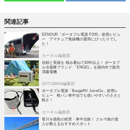
関連記事
EENOUR「ポータブル電源 P200」使用レビュ
ー アマチュア無線機の運用にぴったりでし
た！
カーネル編集部
信頼と実績を 積み重ねて60年以上！ ポータブ
ル冷蔵庫ブランド 「ENGEL」を国内外で販売
澤藤電機
SOTOBIRA編集部
ポータブル電源「BougeRV JuiceGo」使用レ
ビュー 軽バン車中泊でも使いやすい小ささと
軽さ！
カーネル編集部
香川＆徳島の絶景・車中泊旅！ クルマ旅の達
人が教えるおすすめスポット