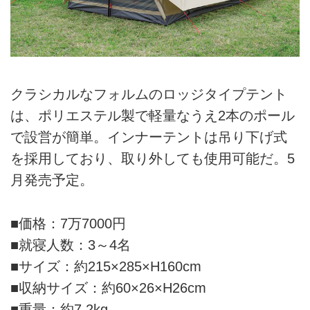
クラシカルなフォルムのロッジタイプテント
は、ポリエステル製で軽量なうえ2本のポール
で設営が簡単。インナーテントは吊り下げ式
を採用しており、取り外しても使用可能だ。5
月発売予定。
■価格：7万7000円
■就寝人数：3～4名
■サイズ：約215×285×H160cm
■収納サイズ：約60×26×H26cm
■重量：約7.2kg