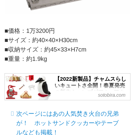
■価格：1万3200円
■サイズ：約40×40×H30cm
■収納サイズ：約45×33×H7cm
■重量：約1.9kg
【2022新製品】チャムスらし
いキュートさ全開！春夏発売
の新作キャンプギア！ - アウ
sotobira.com
トドアウェブメディア
「SOTOBIRA」
次ページにはあの人気焚き火台の兄弟
【概要】チャムス（CHUMS）か
ら2022年春夏発売予定の新作キ
が！ ホットサンドクッカーやテーブ
ャンプギアを紹介。テント、ター
ルなども掲載！