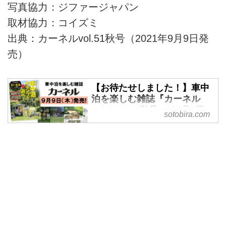
写真協力：ジファージャパン
取材協力：コイズミ
出典：カーネルvol.51秋号（2021年9月9日発
売）
【お待たせしました！】車中
泊を楽しむ雑誌『カーネル
vol.51 2021秋号』は9月9日
sotobira.com
（木）発売！ - アウトドア情
報メディア「SOTOBIRA」
車中泊専門誌『カーネル』の最新
刊、vol.51の紹介。巻頭特集「車
中泊キャンプ」やカタログ特集
「ルーフテント」などの案内。
2021年9月9日（木）発売。