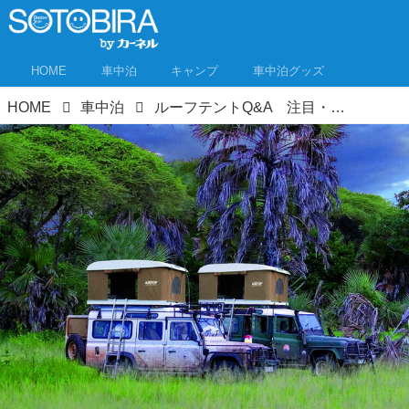
HOME
車中泊
キャンプ
車中泊グッズ
HOME
車中泊
ルーフテントQ&A 注目・車中泊ギアの素朴な疑問を解消！