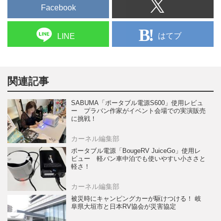
Facebook
はてブ
LINE
関連記事
SABUMA「ポータブル電源S600」使用レビュ
ー プラバン作家がイベント会場での実演販売
に挑戦！
カーネル編集部
ポータブル電源「BougeRV JuiceGo」使用レ
ビュー 軽バン車中泊でも使いやすい小ささと
軽さ！
カーネル編集部
被災時にキャンピングカーが駆けつける！ 岐
阜県大垣市と日本RV協会が災害協定