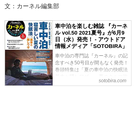
屋・愛知でキャンピングカーをご
文：カーネル編集部
検討中の方是非お問い合せ下さ
い！オリジナルブランド・各種有
車中泊を楽しむ雑誌 『カーネ
名ブランドのドレスアップパーツ
ル vol.50 2021夏号』が6月9
も取扱いをしております。
日（水）発売！ - アウトドア
情報メディア「SOTOBIRA」
車中泊の専門誌『カーネル』の記
念すべき50号目が間もなく発売！
巻頭特集は「夏の車中泊の快眠法
基本と隠しワザ」。夏のクルマ旅
sotobira.com
の最大の悩み「夜の暑さ」をしの
ぐための、4大ノウハウを大特集
します。
車中泊を楽しんでいるインフルエ
ンサーたちから学ぶアイデアや、
最新の暑さ対策～超基本の対策ま
でノウハウやグッズをチェックし
て、夏の車中泊を快適に過ごしま