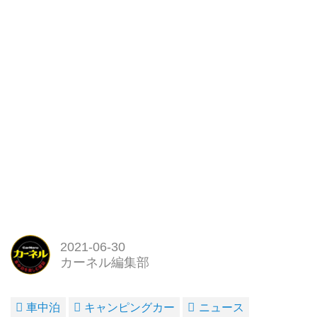
しょう！
猛暑、酷暑、熱帯夜……寝苦しい
夜よ、サラバ！
アメリカ西海岸から「レンタル・
バンライフ最前線」のレポートが
届きました！
美しい海岸線だけで...
2021-06-30
カーネル編集部
車中泊
キャンピングカー
ニュース