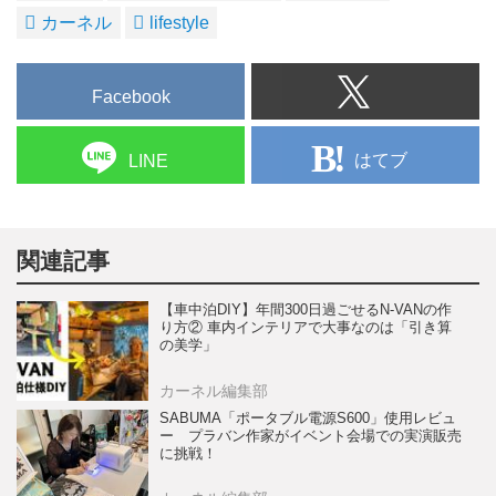
カーネル
lifestyle
Facebook
はてブ
LINE
関連記事
【車中泊DIY】年間300日過ごせるN-VANの作
り方② 車内インテリアで大事なのは「引き算
の美学」
カーネル編集部
SABUMA「ポータブル電源S600」使用レビュ
ー プラバン作家がイベント会場での実演販売
に挑戦！