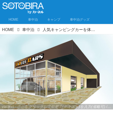
HOME
車中泊
キャンプ
車中泊グッズ
HOME
車中泊
人気キャンピングカーを体感！ 厚木に大型ショールーム【ダイレクトカーズ】
via text - ここをクリックして引用元(テキスト)を入力(省略可) / site.to.link.com - ここをクリックして引用元を入力(省略可)