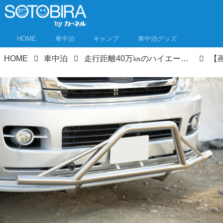
HOME
車中泊
キャンプ
車中泊グッズ
HOME
車中泊
走行距離40万㎞のハイエースをレーシーなキャンピングカーにリメイク！足まわりはフルレストア！