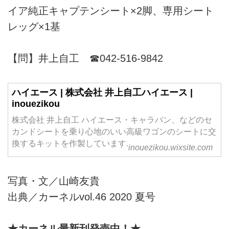
イア純正キャプテンシート×2脚、専用シート
レッグ×1基
【問】井上自工 ☎042-516-9842
ハイエース | 株式会社 井上自工ハイエース |
inouezikou
株式会社 井上自工 ハイエース・キャラバン、などのセ
カンドシートを乗り心地のいい高級ワゴンのシートに交
換するキットを作製しています.
inouezikou.wixsite.com
写真・文／山崎友貴
出典／カーネルvol.46 2020 夏号
★カーネル最新刊発売中！★