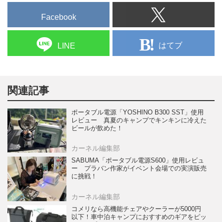
Facebook
はてブ
LINE
関連記事
ポータブル電源「YOSHINO B300 SST」使用
レビュー 真夏のキャンプでキンキンに冷えた
ビールが飲めた！
カーネル編集部
SABUMA「ポータブル電源S600」使用レビュ
ー プラバン作家がイベント会場での実演販売
に挑戦！
カーネル編集部
コメリなら高機能チェアやクーラーが5000円
以下！車中泊キャンプにおすすめのギアをピッ