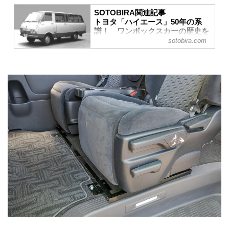
SOTOBIRA関連記事
トヨタ「ハイエース」50年の系
譜！ ワンボックスカーの歴史を
切り拓いた珠玉の名車！
sotobira.com
1967年10月の登場から今年で半世紀を
迎えるハイエース。いまや日本国内に
限らず、世界中で愛される名車とし
て、確固たる地位を築いている。ビジ
ネス、レジャー、趣味に至るまで、そ
の用途は数限りない。50年もの間、愛
されつづけるのはそんな懐の深さゆえ
といえるだろう。そんなハイエースの
50年の歴史にスポットを当て、歴代モ
デルとともに紹介する。
初代ハイエースH10系（1967〜1977
年）
ワンボックスワゴンの歴史を変えた！
ハイエース ワゴン デラックス
（RH10G）／（1967.10）
ハイエ...