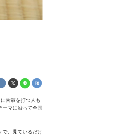
！
メに舌鼓を打つ人も
テーマに沿って全国
々で、見ているだけ