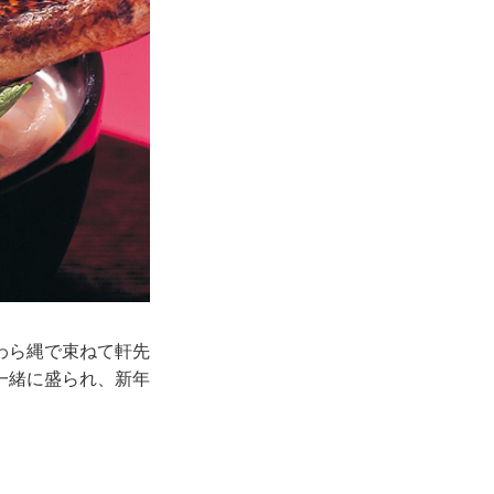
わら縄で束ねて軒先
一緒に盛られ、新年