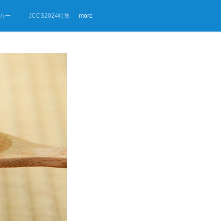
カー
JCCS2024特集
more