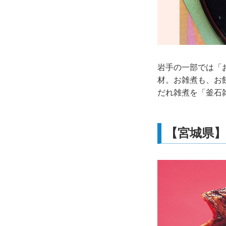
岩手の一部では「
材。お雑煮も、お
だれ雑煮を「釜石
【宮城県