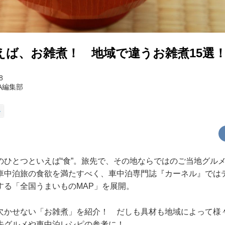
えば、お雑煮！ 地域で違うお雑煮15選
8
RA編集部
ル
のひとつといえば“食”。旅先で、その地ならではのご当地グル
車中泊旅の食欲を満たすべく、車中泊専門誌『カーネル』では
する「全国うまいものMAP」を展開。
欠かせない「お雑煮」を紹介！ だしも具材も地域によって様
先グルメや車中泊レシピの参考に！