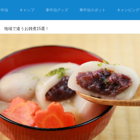
車中泊
キャンプ
車中泊グッズ
車中泊スポット
キャンピング
 地域で違うお雑煮15選！