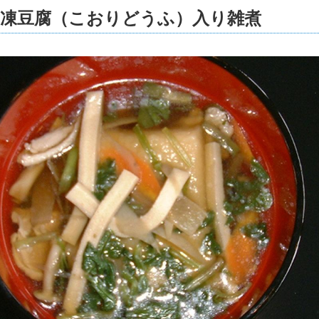
】凍豆腐（こおりどうふ）入り雑煮