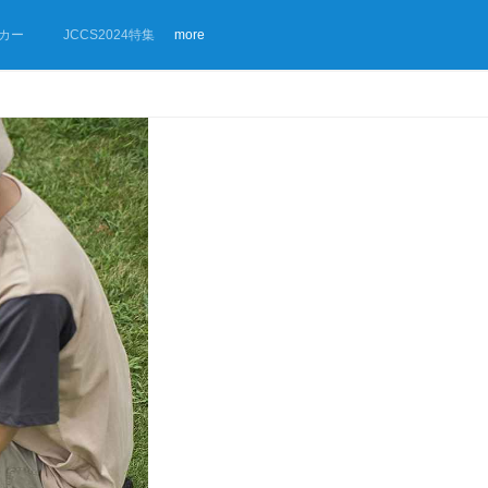
カー
JCCS2024特集
more