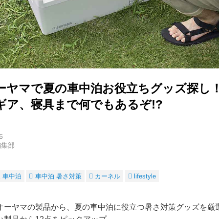
ーヤマで夏の車中泊お役立ちグッズ探し！
ギア、寝具まで何でもあるぞ!?
6
編集部
 車中泊
車中泊 暑さ対策
カーネル
lifestyle
オーヤマの製品から、夏の車中泊に役立つ暑さ対策グッズを厳