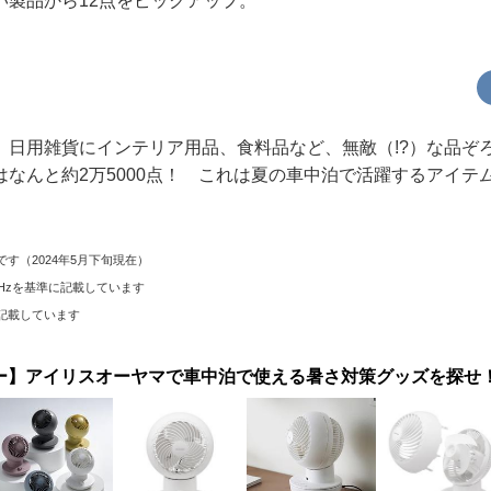
い製品から12点をピックアップ。
、日用雑貨にインテリア用品、食料品など、無敵（!?）な品ぞ
はなんと約2万5000点！ これは夏の車中泊で活躍するアイテ
す（2024年5月下旬現在）
Hzを基準に記載しています
記載しています
ー】アイリスオーヤマで車中泊で使える暑さ対策グッズを探せ