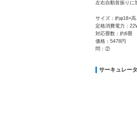
左右自動首振りに
サイズ：約φ18×高
定格消費電力：22
対応畳数：約6畳
価格：5478円
問：②
サーキュレータ