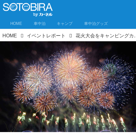
HOME
車中泊
キャンプ
車中泊グッズ
HOME
イベントレポート
花火大会をキャンピングカーや車中泊で楽しむ！ 日本