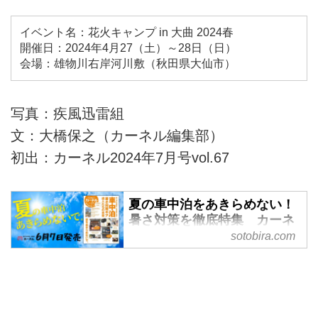
イベント名：花火キャンプ in 大曲 2024春
開催日：2024年4月27（土）～28日（日）
会場：雄物川右岸河川敷（秋田県大仙市）
写真：疾風迅雷組
文：大橋保之（カーネル編集部）
初出：カーネル2024年7月号vol.67
夏の車中泊をあきらめない！
暑さ対策を徹底特集 カーネ
ル7月号が6月9日発売 -
sotobira.com
SOTOBIRA
【概要】車中泊専門誌『カーネ
ル』2024年7月号vol.67の案内。
巻頭特集「暑さ対策ギア 達人た