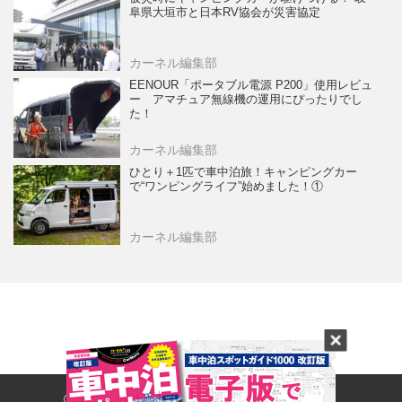
阜県大垣市と日本RV協会が災害協定
カーネル編集部
EENOUR「ポータブル電源 P200」使用レビュ
ー アマチュア無線機の運用にぴったりでし
た！
カーネル編集部
ひとり＋1匹で車中泊旅！キャンピングカー
で“ワンピングライフ”始めました！①
カーネル編集部
© 2017- CARNERU Inc. All rights reserved.