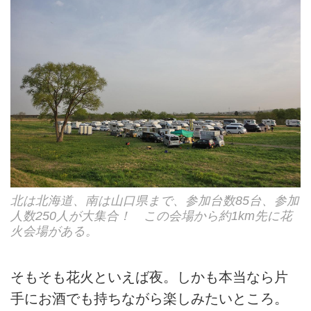
北は北海道、南は山口県まで、参加台数85台、参加
人数250人が大集合！ この会場から約1km先に花
火会場がある。
そもそも花火といえば夜。しかも本当なら片
手にお酒でも持ちながら楽しみたいところ。