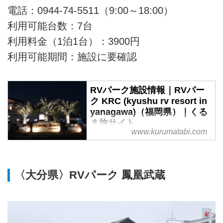
電話：0944-74-5511（9:00～18:00）
利用可能台数：7台
利用料金（1泊1台）：3900円
利用可能期間：施設に要確認
RVパーク施設情報｜RVパー
ク KRC (kyushu rv resort in
yanagawa)（福岡県）｜くる
ま旅サイト
www.kurumatabi.com
日本RV協会とくるま旅クラブが
おすすめする車中泊施設。RVパ
ーク KRC (kyushu rv resort in
yanagawa)（福岡県）のご案内で
〈大分県〉RVパーク 鳳凰武蔵
す。