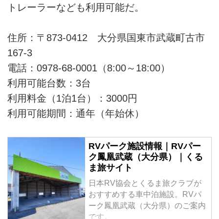
トレーラーなども利用可能だ。
住所：〒873-0412 大分県国東市武蔵町古市
167-3
電話：0978-68-0001（8:00～18:00）
利用可能台数：3台
利用料金（1泊1台）：3000円
利用可能期間：通年（年始休）
RVパーク施設情報｜RVパー
ク鳳凰武蔵（大分県）｜くる
ま旅サイト
日本RV協会とくるま旅クラブが
おすすめする車中泊施設。RVパ
ーク鳳凰武蔵（大分県）のご案内
です。