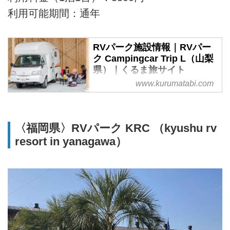
利用可能期間：通年
RVパーク施設情報｜RVパー
ク Campingcar Trip L（山梨
県）｜くるま旅サイト
www.kurumatabi.com
日本RV協会とくるま旅クラブが
おすすめする車中泊施設。RVパ
ーク Campingcar Trip L（山梨
県）のご案内です。
〈福岡県〉RVパーク KRC （kyushu rv
resort in yanagawa）