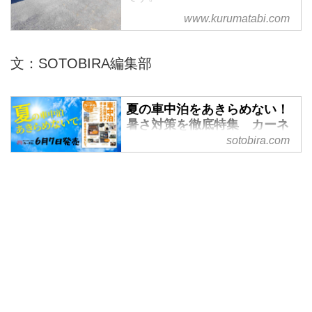
www.kurumatabi.com
文：SOTOBIRA編集部
夏の車中泊をあきらめない！
暑さ対策を徹底特集 カーネ
ル7月号が6月9日発売 -
sotobira.com
SOTOBIRA
【概要】車中泊専門誌『カーネ
ル』2024年7月号vol.67の案内。
巻頭特集「暑さ対策ギア 達人た
ちのノウハウ」や連載など注目企
画の内容を紹介。2024年6月7日
発売。