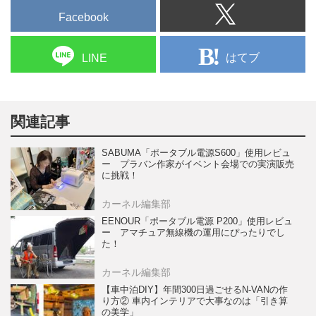
Facebook
はてブ
LINE
関連記事
SABUMA「ポータブル電源S600」使用レビュ
ー プラバン作家がイベント会場での実演販売
に挑戦！
カーネル編集部
EENOUR「ポータブル電源 P200」使用レビュ
ー アマチュア無線機の運用にぴったりでし
た！
カーネル編集部
【車中泊DIY】年間300日過ごせるN-VANの作
り方② 車内インテリアで大事なのは「引き算
の美学」