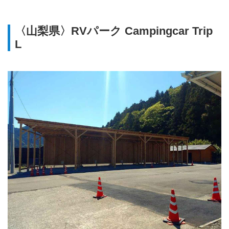
【概要】車中泊スポット「RVパ
ーク」の利用について、最近多い
〈山梨県〉RVパーク Campingcar Trip
NG行為を紹介。RVパークの解説
L
も。