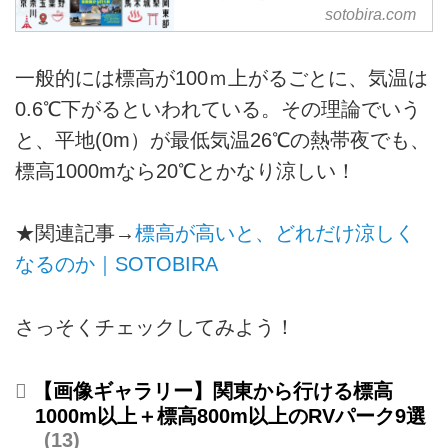
『関東近郊 車中泊ガイド』が
sotobira.com
5月30日に発売！ -
SOTOBIRA
一般的には標高が100ｍ上がるごとに、気温は
【概要】2024年5月30日に発売の
0.6℃下がるといわれている。その理論でいう
『関東近郊 車中泊ガイド』の新
刊案内。掲載内容の紹介など。
と、平地(0m）が最低気温26℃の熱帯夜でも、
標高1000mなら20℃とかなり涼しい！
★関連記事→
標高が高いと、どれだけ涼しく
なるのか｜SOTOBIRA
さっそくチェックしてみよう！
【画像ギャラリー】関東から行ける標高
1000m以上＋標高800m以上のRVパーク9選
13