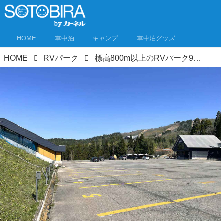
HOME
車中泊
キャンプ
車中泊グッズ
HOME
RVパーク
標高800m以上のRVパーク9選 真夏の車中泊でも涼しく快適に眠れる！1000m以上は5カ所