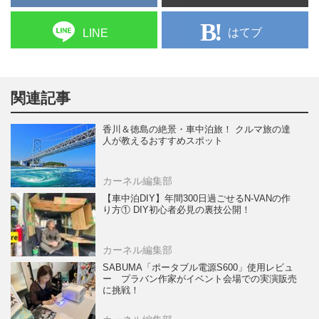
はてブ
LINE
関連記事
香川＆徳島の絶景・車中泊旅！ クルマ旅の達
人が教えるおすすめスポット
カーネル編集部
【車中泊DIY】年間300日過ごせるN-VANの作
り方① DIY初心者必見の裏技公開！
カーネル編集部
SABUMA「ポータブル電源S600」使用レビュ
ー プラバン作家がイベント会場での実演販売
に挑戦！