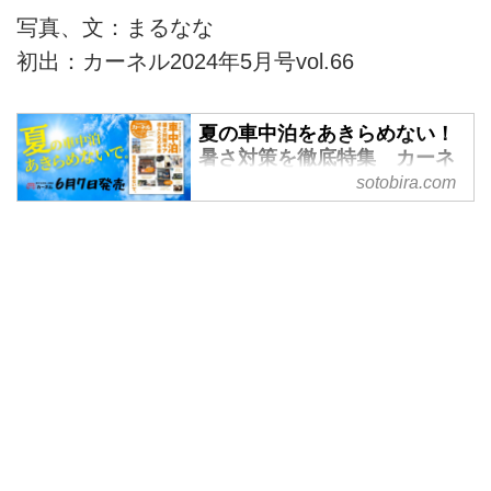
写真、文：まるなな
初出：カーネル2024年5月号vol.66
夏の車中泊をあきらめない！
暑さ対策を徹底特集 カーネ
ル7月号が6月9日発売 -
sotobira.com
SOTOBIRA
【概要】車中泊専門誌『カーネ
ル』2024年7月号vol.67の案内。
巻頭特集「暑さ対策ギア 達人た
ちのノウハウ」や連載など注目企
画の内容を紹介。2024年6月7日
発売。