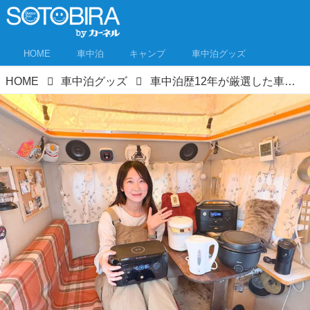
HOME
車中泊
キャンプ
車中泊グッズ
HOME
車中泊グッズ
車中泊歴12年が厳選した車内で使うための小型家電！軽キャンなら小さめが断然快適！デザイン性も重要