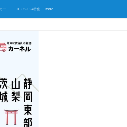
カー
JCCS2024特集
more