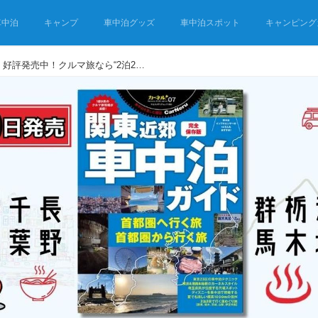
車中泊
キャンプ
車中泊グッズ
車中泊スポット
キャンピング
『関東近郊 車中泊ガイド』好評発売中！クルマ旅なら“2泊2日”の旅ができる！温泉、名所、グルメと車中泊スポット情報満載