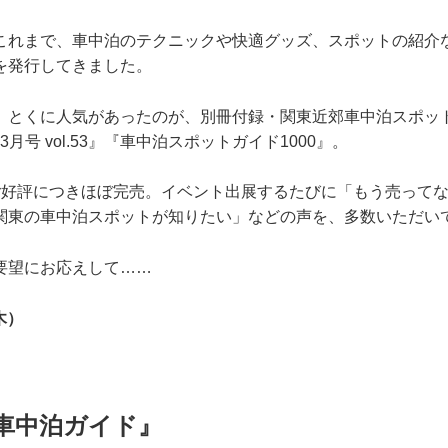
これまで、車中泊のテクニックや快適グッズ、スポットの紹介
を発行してきました。
、とくに人気があったのが、別冊付録・関東近郊車中泊スポッ
年3月号 vol.53』『車中泊スポットガイド1000』。
ご好評につきほぼ完売。イベント出展するたびに「もう売って
関東の車中泊スポットが知りたい」などの声を、多数いただい
要望にお応えして……
木）
 車中泊ガイド』