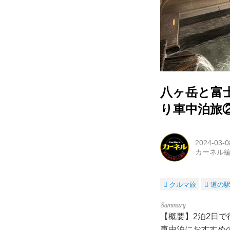
八ヶ岳と富
り車中泊旅
2024-03-0
カーネル
クルマ旅
道の
【概要】2泊2日
車中泊におすすめの