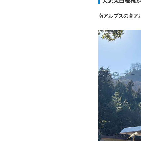
天恵泉白根桃源
南アルプスの高ア