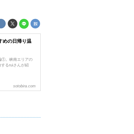
すめの日帰り温
編①。峡南エリアの
るruiさんが紹
sotobira.com