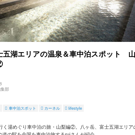
士五湖エリアの温泉＆車中泊スポット 
②
8
編集部
駅
車中泊スポット
カーネル
lifestyle
で行く湯めぐり車中泊の旅・山梨編②。八ヶ岳、富士五湖エリア
道の駅を全国を車中泊旅するruiさんが紹介。