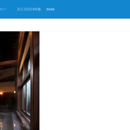
カー
JCCS2024特集
more