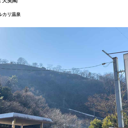
 天笑閣
ルカリ温泉