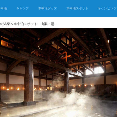
車中泊
キャンプ
車中泊グッズ
車中泊スポット
キャンピング
八ヶ岳と富士五湖エリアの温泉＆車中泊スポット 山梨・湯めぐり車中泊旅②