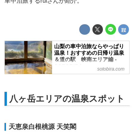
車中泊旅するruiさんが紹介。
山梨の車中泊旅ならやっぱり
温泉！おすすめの日帰り温泉
＆道の駅 峡南エリア編 -
SOTOBIRA
sotobira.com
【概要】2泊2日で行く湯めぐり車
中泊の旅・山梨編①。峡南エリア
の温泉と車中泊におすすめの道の
駅を全国を車中泊旅するruiさんが
八ヶ岳エリアの温泉スポット
紹介。
天恵泉白根桃源 天笑閣