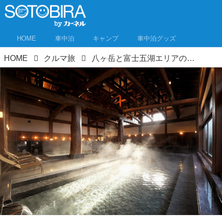
HOME
車中泊
キャンプ
車中泊グッズ
HOME
クルマ旅
八ヶ岳と富士五湖エリアの温泉＆車中泊スポット 山梨・湯めぐり車中泊旅②