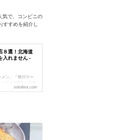
人気で、コンビニの
おすすめを紹介し
店８選！北海道
入れません -
ーメン」「旭川ラー
おすすめ8店を北海
sotobira.com