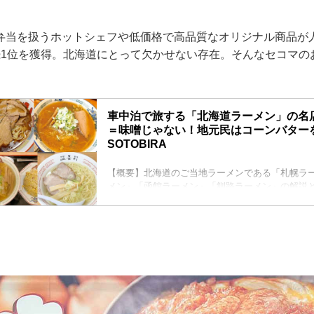
。
弁当を扱うホットシェフや低価格で高品質なオリジナル商品が
続1位を獲得。北海道にとって欠かせない存在。そんなセコマの
車中泊で旅する「北海道ラーメン」の名
＝味噌じゃない！地元民はコーンバターを
SOTOBIRA
【概要】北海道のご当地ラーメンである「札幌ラ
メン」「函館ラーメン」「釧路ラーメン」の解説と
道在住の車中泊女子・まるななさんが紹介。