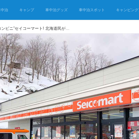
車中泊
キャンプ
車中泊グッズ
車中泊スポット
キャンピング
北海道・車中泊旅の“神コンビニ”セイコーマート! 北海道民が教える厳選イチオシ商品はこれ！コスパ最強！