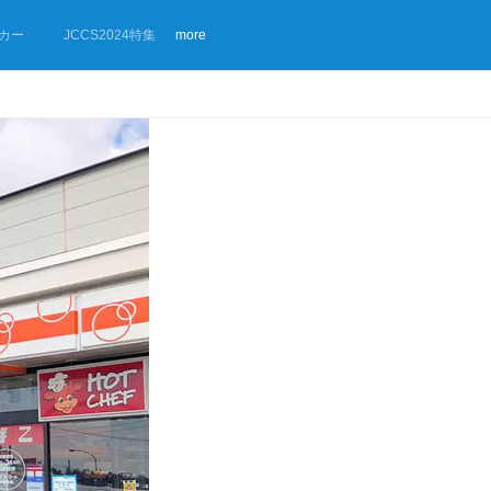
カー
JCCS2024特集
more