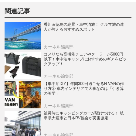
関連記事
香川＆徳島の絶景・車中泊旅！ クルマ旅の達
人が教えるおすすめスポット
カーネル編集部
コメリなら高機能チェアやクーラーが5000円
以下！車中泊キャンプにおすすめのギアをピッ
クアップ！
カーネル編集部
【車中泊DIY】年間300日過ごせるN-VANの作
り方② 車内インテリアで大事なのは「引き算
の美学」
カーネル編集部
被災時にキャンピングカーが駆けつける！ 岐
阜県大垣市と日本RV協会が災害協定
カーネル編集部