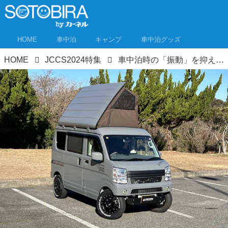
HOME
車中泊
キャンプ
車中泊グッズ
HOME
JCCS2024特集
車中泊時の「振動」を抑えるエアサス搭載！めずらしい横開き式ポップアップルーフも。この軽キャンパー、アイデア満載！