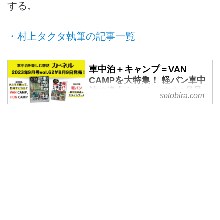
する。
・村上タクタ執筆の記事一覧
車中泊＋キャンプ＝VAN
CAMPを大特集！ 軽バン車中
泊の達人も！ カーネル9月号
sotobira.com
vol.62が8月9日発売！ -
SOTOBIRA
【概要】車中泊専門誌『カーネ
ル』2023年9月号vol.62の案内。
巻頭特集や連載企画、別冊付録な
ど見どころの紹介。2023年8月9
日発売。