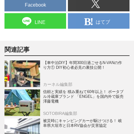
Facebook
はてブ
LINE
関連記事
【車中泊DIY】年間300日過ごせるN-VANの作
り方① DIY初心者必見の裏技公開！
カーネル編集部
信頼と実績を 積み重ねて60年以上！ ポータブ
ル冷蔵庫ブランド 「ENGEL」を国内外で販売
澤藤電機
SOTOBIRA編集部
被災時にキャンピングカーが駆けつける！ 岐
阜県大垣市と日本RV協会が災害協定