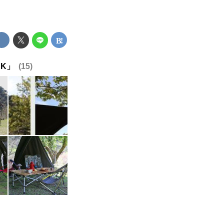
BK」
15