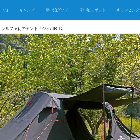
車中泊
キャンプ
車中泊グッズ
車中泊スポット
キャンピング
【新作テント レビュー】ラルファ初のテント「ジオAIR TC BK」は初心者ファミリーの強い味方だった！