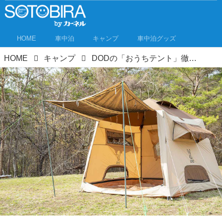
HOME
車中泊
キャンプ
車中泊グッズ
HOME
キャンプ
DODの「おうちテント」徹底レビュー！手軽にロッジ型テント気分が楽しめる！