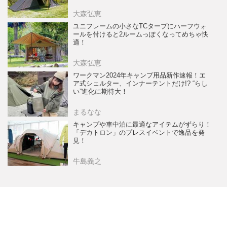
大森弘恵
ユニフレームの小さなTCタープにハーフウォ
ールを付けると2ルームっぽくなってめちゃ快
適！
大森弘恵
ワークマン2024年キャンプ用品新作速報！エ
ア式シェルター、インナーテントだけ!? “らし
い”進化に期待大！
まるなな
キャンプや車中泊に最適なアイテムがずらり！
「デカトロン」のプレスイベントで逸品を発
見！
牛島義之