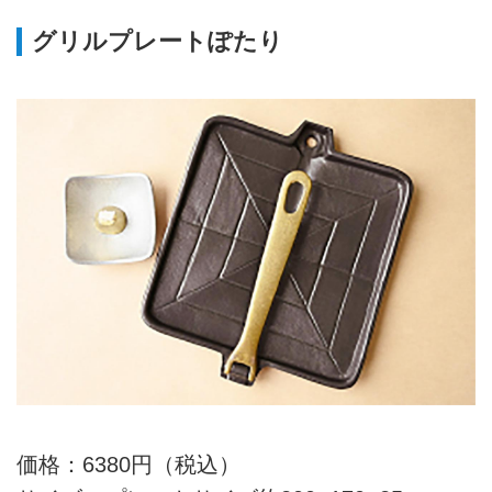
どを紹介。キャンプごはんをおい
しくする魔法の鍋・ダッチオーブ
グリルプレートぽたり
ンだからこそ、できることとは？
監修は「若洲アウトドアセンタ
ー」を運営する「Hero」のイベン
トディレクター・石橋拓土さん。
価格：6380円（税込）