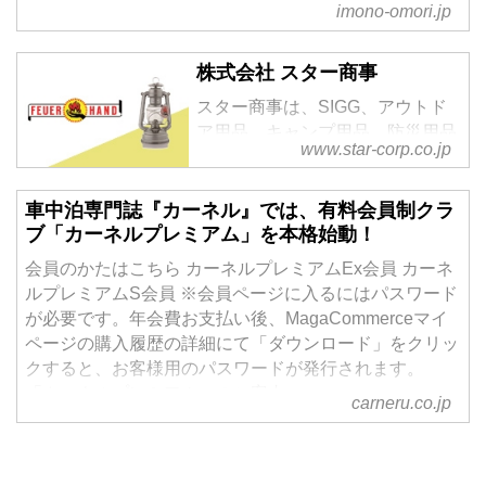
り入れ、主に規格の小さい製品を手掛けています。
imono-omori.jp
株式会社 スター商事
スター商事は、SIGG、アウトド
ア用品、キャンプ用品、防災用品
www.star-corp.co.jp
を取扱うプロフェッショナルで
す。
車中泊専門誌『カーネル』では、有料会員制クラ
ブ「カーネルプレミアム」を本格始動！
会員のかたはこちら カーネルプレミアムEx会員 カーネ
ルプレミアムS会員 ※会員ページに入るにはパスワード
が必要です。年会費お支払い後、MagaCommerceマイ
ページの購入履歴の詳細にて「ダウンロード」をクリッ
クすると、お客様用のパスワードが発行されます。
「カーネルプレミアム」のご案内
carneru.co.jp