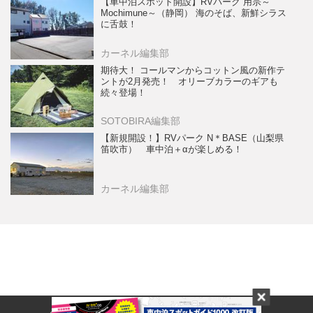
【車中泊スポット開設】RVパーク 用宗～
Mochimune～（静岡） 海のそば、新鮮シラス
に舌鼓！
カーネル編集部
期待大！ コールマンからコットン風の新作テ
ントが2月発売！ オリーブカラーのギアも
続々登場！
SOTOBIRA編集部
【新規開設！】RVパーク N＊BASE（山梨県
笛吹市） 車中泊＋αが楽しめる！
カーネル編集部