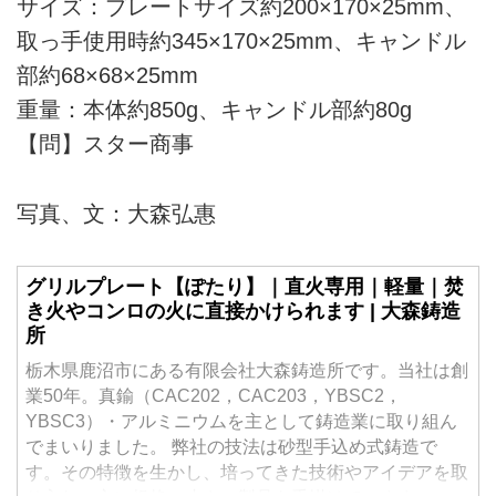
サイズ：プレートサイズ約200×170×25mm、
取っ手使用時約345×170×25mm、キャンドル
部約68×68×25mm
重量：本体約850g、キャンドル部約80g
【問】スター商事
写真、文：大森弘惠
グリルプレート【ぽたり】｜直火専用｜軽量｜焚
き火やコンロの火に直接かけられます | 大森鋳造
所
栃木県鹿沼市にある有限会社大森鋳造所です。当社は創
業50年。真鍮（CAC202，CAC203，YBSC2，
YBSC3）・アルミニウムを主として鋳造業に取り組ん
でまいりました。 弊社の技法は砂型手込め式鋳造で
す。その特徴を生かし、培ってきた技術やアイデアを取